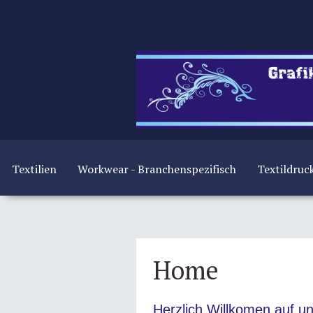
Textilien
Workwear - Branchenspezifisch
Textildruc
Home
Herzlich Willkomen auf u